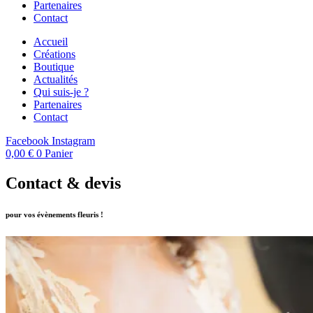
Partenaires
Contact
Accueil
Créations
Boutique
Actualités
Qui suis-je ?
Partenaires
Contact
Facebook
Instagram
0,00
€
0
Panier
Contact & devis
pour vos évènements fleuris !