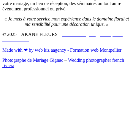
votre mariage, un lieu de réception, des séminaires ou tout autre
évènement professionnel ou privé.
« Je mets à votre service mon expérience dans le domaine floral et
ma sensibilité pour une décoration unique. »
© 2025 – AKANE FLEURS –
Mentions Légales
–
Politique de
confidentialité
Made with ❤ by web kiz aagency - Formation web Montpellier
Photographe de Mariage Gignac
–
Wedding photographer french
riviera