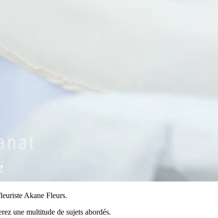
fleuriste Akane Fleurs.
rez une multitude de sujets abordés.