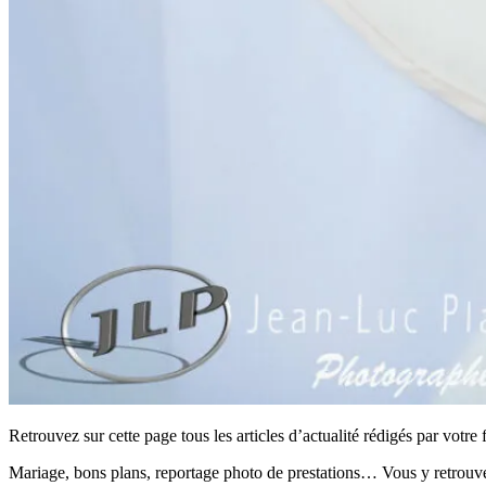
Retrouvez sur cette page tous les articles d’actualité rédigés par votre 
Mariage, bons plans, reportage photo de prestations… Vous y retrouve