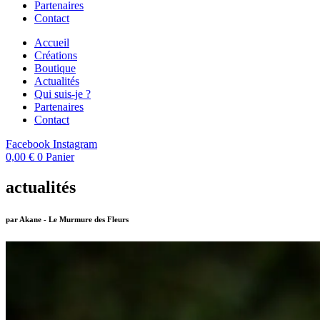
Partenaires
Contact
Accueil
Créations
Boutique
Actualités
Qui suis-je ?
Partenaires
Contact
Facebook
Instagram
0,00
€
0
Panier
actualités
par Akane - Le Murmure des Fleurs