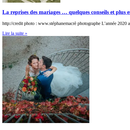
La reprises des mariages … quelques conseils et plus
http://credit photo : www.stéphanemacrè photographe L’année 2020 a ét
Lire la suite »