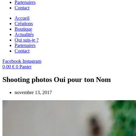
Partenaires
Contact
Accueil
Créations
Boutique
Actualités
Qui suis-je ?
Partenaires
Contact
Facebook
Instagram
0,00
€
0
Panier
Shooting photos Oui pour ton Nom
novembre 13, 2017